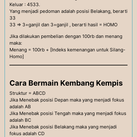
Keluar : 4533.
Yang menjadi pedoman adalah posisi Belakang, berarti
33
33 => 3=ganjil dan 3=ganjil , berarti hasil = HOMO
Jika dilakukan pembelian dengan 100rb dan menang
maka:
Menang = 100rb + [Indeks kemenangan untuk Silang-
Homo]
Cara Bermain Kembang Kempis
Struktur = ABCD
Jika Menebak posisi Depan maka yang menjadi fokus
adalah AB
Jika Menebak posisi Tengah maka yang menjadi fokus
adalah BC
Jika Menebak posisi Belakang maka yang menjadi
fokus adalah CD