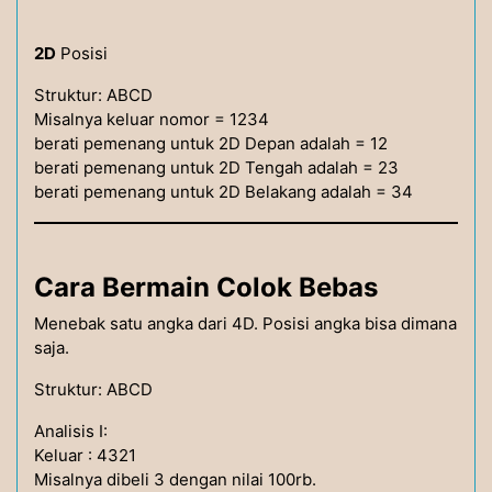
2D
Posisi
Struktur: ABCD
Misalnya keluar nomor = 1234
berati pemenang untuk 2D Depan adalah = 12
berati pemenang untuk 2D Tengah adalah = 23
berati pemenang untuk 2D Belakang adalah = 34
Cara Bermain Colok Bebas
Menebak satu angka dari 4D. Posisi angka bisa dimana
saja.
Struktur: ABCD
Analisis I:
Keluar : 4321
Misalnya dibeli 3 dengan nilai 100rb.