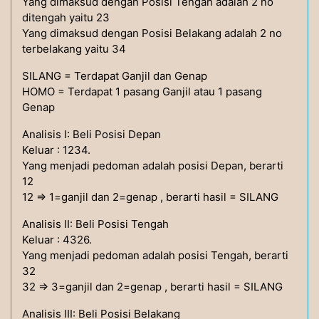
Yang dimaksud dengan Posisi Tengah adalah 2 no
ditengah yaitu 23
Yang dimaksud dengan Posisi Belakang adalah 2 no
terbelakang yaitu 34
SILANG = Terdapat Ganjil dan Genap
HOMO = Terdapat 1 pasang Ganjil atau 1 pasang
Genap
Analisis I: Beli Posisi Depan
Keluar : 1234.
Yang menjadi pedoman adalah posisi Depan, berarti
12
12 => 1=ganjil dan 2=genap , berarti hasil = SILANG
Analisis II: Beli Posisi Tengah
Keluar : 4326.
Yang menjadi pedoman adalah posisi Tengah, berarti
32
32 => 3=ganjil dan 2=genap , berarti hasil = SILANG
Analisis III: Beli Posisi Belakang