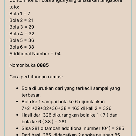
Contoh nomor bola angka yang dihasilkan Singapore
toto:
Bola 1 = 7
Bola 2 = 21
Bola 3 = 29
Bola 4 = 32
Bola 5 = 36
Bola 6 = 38
Additional Number = 04
Nomor buka
0885
Cara perhitungan rumus:
Bola di urutkan dari yang terkecil sampai yang
terbesar.
Bola ke 1 sampai bola ke 6 dijumlahkan
7+21+29+32+36+38 = 163 di kali 2 = 326
Hasil dari 326 dikurangkan bola ke 1 ( 7 ) dan
bola ke 6 ( 38 ) = 281
Sisa 281 ditambah additional number (04) = 285
Dari hasil 285, didapatkan 2 angka puluhan 85