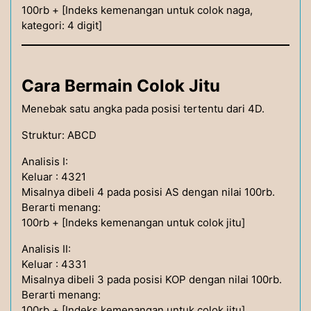
100rb + [Indeks kemenangan untuk colok naga,
kategori: 4 digit]
Cara Bermain Colok Jitu
Menebak satu angka pada posisi tertentu dari 4D.
Struktur: ABCD
Analisis I:
Keluar : 4321
Misalnya dibeli 4 pada posisi AS dengan nilai 100rb.
Berarti menang:
100rb + [Indeks kemenangan untuk colok jitu]
Analisis II:
Keluar : 4331
Misalnya dibeli 3 pada posisi KOP dengan nilai 100rb.
Berarti menang:
100rb + [Indeks kemenangan untuk colok jitu].