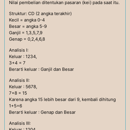
Nilai pembelian ditentukan pasaran (kei) pada saat itu.
Struktur: CD (2 angka terakhir)
Kecil = angka 0-4
Besar = angka 5-9
Ganjil = 1,3,5,7,9
Genap = 0,2,4,6,8
Analisis I:
Keluar : 1234,
3+4 = 7
Berarti keluar : Ganjil dan Besar
Analisis II:
Keluar : 5678,
7+8 = 15
Karena angka 15 lebih besar dari 9, kembali dihitung
1+5=6
Berarti keluar : Genap dan Besar
Analisis III:
Keluar : 1204,