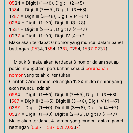
05
34 = Digit I (1-->0), Digit II (2-->5)
1
58
4 = Digit II (2-->5), Digit III (3-->8)
12
87
= Digit III (3-->8), Digit IV (4-->7)
0
2
8
4 = Digit I (1-->0), Digit III (3-->8)
1
5
3
7
= Digit II (2-->5), Digit IV (4-->7)
0
23
7
= Digit I (1-->0), Digit IV (4-->7)
Maka akan terdapat 6 nomor yang muncul dalam panel
bettingan (
05
34, 1
58
4, 12
87
,
0
2
8
4, 1
5
3
7
,
0
23
7
)
-. Mistik 3 maka akan terdapat 3 nomor dalam setiap
posisi mengalami perubahan sesuai
perubahan
nomor
yang telah di tentukan.
Contoh : Anda membeli angka 1234 maka nomor yang
akan muncul adalah
058
4 = Digit I (1-->0), Digit II (2-->5), Digit III (3-->8)
1
587
= Digit II (2-->5), Digit III (3-->8), Digit IV (4-->7)
0
2
87
= Digit I (1-->0), Digit III (3-->8), Digit IV (4-->7)
05
3
7
= Digit I (1-->0), Digit II (2-->5), Digit IV (4-->7)
Maka akan terdapat 4 nomor yang muncul dalam panel
bettingan (
058
4, 1
587
,
0
2
87
,
05
3
7
)