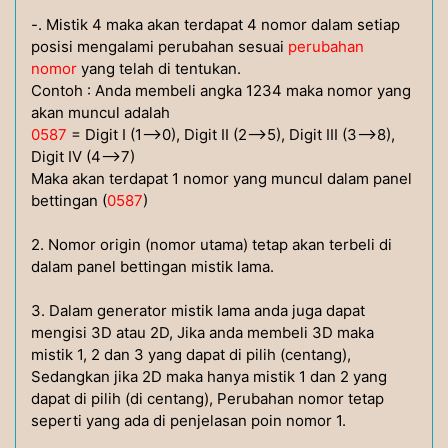
-. Mistik 4 maka akan terdapat 4 nomor dalam setiap
posisi mengalami perubahan sesuai
perubahan
nomor
yang telah di tentukan.
Contoh : Anda membeli angka 1234 maka nomor yang
akan muncul adalah
0587
= Digit I (1-->0), Digit II (2-->5), Digit III (3-->8),
Digit IV (4-->7)
Maka akan terdapat 1 nomor yang muncul dalam panel
bettingan (
0587
)
2. Nomor origin (nomor utama) tetap akan terbeli di
dalam panel bettingan mistik lama.
3. Dalam generator mistik lama anda juga dapat
mengisi 3D atau 2D, Jika anda membeli 3D maka
mistik 1, 2 dan 3 yang dapat di pilih (centang),
Sedangkan jika 2D maka hanya mistik 1 dan 2 yang
dapat di pilih (di centang), Perubahan nomor tetap
seperti yang ada di penjelasan poin nomor 1.