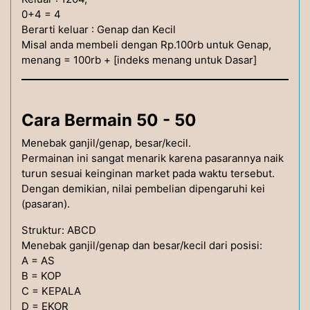
0+4 = 4
Berarti keluar : Genap dan Kecil
Misal anda membeli dengan Rp.100rb untuk Genap,
menang = 100rb + [indeks menang untuk Dasar]
Cara Bermain 50 - 50
Menebak ganjil/genap, besar/kecil.
Permainan ini sangat menarik karena pasarannya naik
turun sesuai keinginan market pada waktu tersebut.
Dengan demikian, nilai pembelian dipengaruhi kei
(pasaran).
Struktur: ABCD
Menebak ganjil/genap dan besar/kecil dari posisi:
A = AS
B = KOP
C = KEPALA
D = EKOR