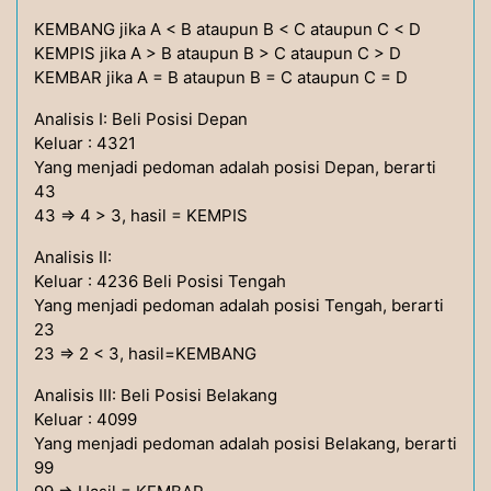
KEMBANG jika A < B ataupun B < C ataupun C < D
KEMPIS jika A > B ataupun B > C ataupun C > D
KEMBAR jika A = B ataupun B = C ataupun C = D
Analisis I: Beli Posisi Depan
Keluar : 4321
Yang menjadi pedoman adalah posisi Depan, berarti
43
43 => 4 > 3, hasil = KEMPIS
Analisis II:
Keluar : 4236 Beli Posisi Tengah
Yang menjadi pedoman adalah posisi Tengah, berarti
23
23 => 2 < 3, hasil=KEMBANG
Analisis III: Beli Posisi Belakang
Keluar : 4099
Yang menjadi pedoman adalah posisi Belakang, berarti
99