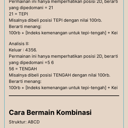
Permainan ini hanya memperhatikan posisi 2D, berarti
yang dipedomani = 21
21 = TEPI
Misalnya dibeli posisi TEPI dengan nilai 100rb.
Berarti menang:
100rb + [Indeks kemenangan untuk tepi-tengah] + Kei
Analisis II:
Keluar : 4356.
Permainan ini hanya memperhatikan posisi 2D, berarti
yang dipedomani =5 6
56 = TENGAH
Misalnya dibeli posisi TENGAH dengan nilai 100rb.
Berarti menang:
100rb + [Indeks kemenangan untuk tepi-tengah] + Kei
Cara Bermain Kombinasi
Struktur: ABCD