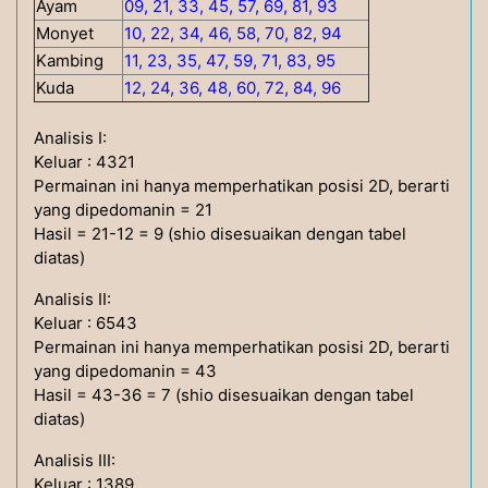
Ayam
09, 21, 33, 45, 57, 69, 81, 93
Monyet
10, 22, 34, 46, 58, 70, 82, 94
Kambing
11, 23, 35, 47, 59, 71, 83, 95
Kuda
12, 24, 36, 48, 60, 72, 84, 96
Analisis I:
Keluar : 4321
Permainan ini hanya memperhatikan posisi 2D, berarti
yang dipedomanin = 21
Hasil = 21-12 = 9 (shio disesuaikan dengan tabel
diatas)
Analisis II:
Keluar : 6543
Permainan ini hanya memperhatikan posisi 2D, berarti
yang dipedomanin = 43
Hasil = 43-36 = 7 (shio disesuaikan dengan tabel
diatas)
Analisis III:
Keluar : 1389