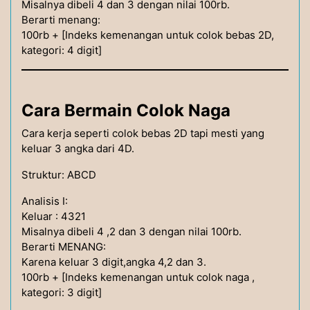
Misalnya dibeli 4 dan 3 dengan nilai 100rb.
Berarti menang:
100rb + [Indeks kemenangan untuk colok bebas 2D,
kategori: 4 digit]
Cara Bermain Colok Naga
Cara kerja seperti colok bebas 2D tapi mesti yang
keluar 3 angka dari 4D.
Struktur: ABCD
Analisis I:
Keluar : 4321
Misalnya dibeli 4 ,2 dan 3 dengan nilai 100rb.
Berarti MENANG:
Karena keluar 3 digit,angka 4,2 dan 3.
100rb + [Indeks kemenangan untuk colok naga ,
kategori: 3 digit]